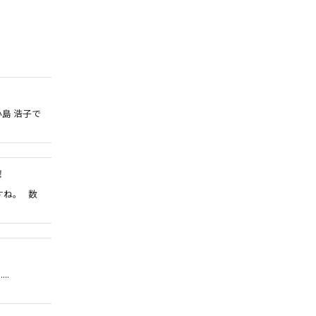
島 浩子で
！
すね。 数
..