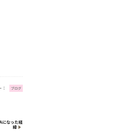
ー：
ブログ
CAになった経
緯