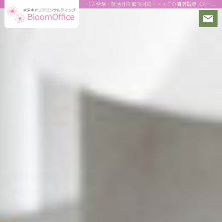
CA 受験・就活対策 面接対策・メイクの個別指導 | CA受験対策